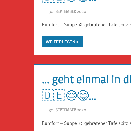
30. SEPTEMBER 2020
HERR GEHEIMRAT
Rumfort – Suppe ☺️ gebratener Tafelspitz 
WEITERLESEN
… geht einmal in 
🇩🇪😌😋…
30. SEPTEMBER 2020
HERR GEHEIMRAT
Rumfort – Suppe ☺️ gebratener Tafelspitz 