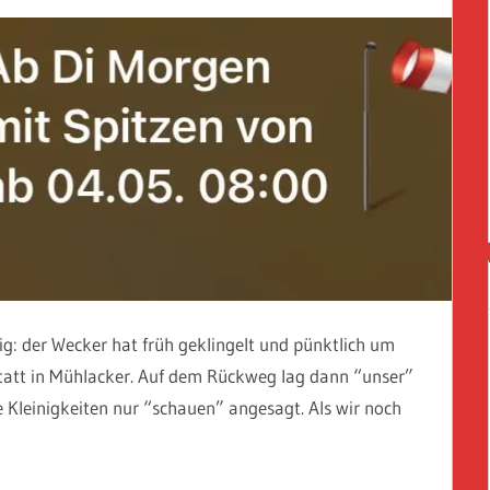
ig: der Wecker hat früh geklingelt und pünktlich um
tatt in Mühlacker. Auf dem Rückweg lag dann “unser”
e Kleinigkeiten nur “schauen” angesagt. Als wir noch