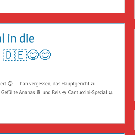
 in die
 🇩🇪😋😊
iert 😏….. hab vergessen, das Hauptgericht zu
 Gefüllte Ananas 🍍 und Reis 🍚 Cantuccini-Spezial 🥮