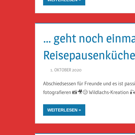
… geht noch einmal
Reisepausenküche
1. OKTOBER 2020
HERR GEHEIMRAT
Abschiedsessen für Freunde und es ist pass
fotografieren 📸🎥😢 Wildlachs-Kreation 🎣
WEITERLESEN