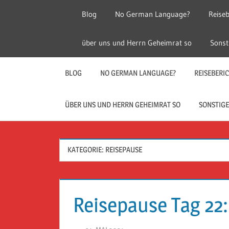
Zum
Blog
No German Language?
Reiseb
Inhalt
springen
Herr
Reise
über uns und Herrn Geheimrat so
Sonst
Geheimrat
auf
Guckloch
Reisen
BLOG
NO GERMAN LANGUAGE?
REISEBERI
–
ÜBER UNS UND HERRN GEHEIMRAT SO
SONSTIGE
Herr
KATEGORIE:
REISEPAUSE
Geheimrat
auf
Reisepause Tag 22:
Reisen