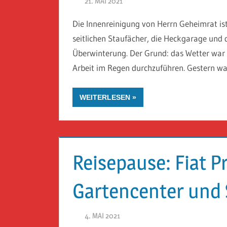
21. MAI 2021
HERR GEHEIMRAT
Die Innenreinigung von Herrn Geheimrat ist
seitlichen Staufächer, die Heckgarage un
Überwinterung. Der Grund: das Wetter war b
Arbeit im Regen durchzuführen. Gestern war
WEITERLESEN
Reisepause: Fiat P
Gartencenter und
4. MAI 2021
HERR GEHEIMRAT