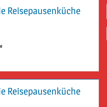
die Reisepausenküche
🥩
die Reisepausenküche