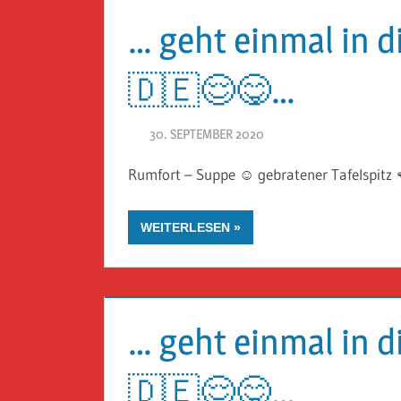
… geht einmal in 
🇩🇪😌😋…
30. SEPTEMBER 2020
HERR GEHEIMRAT
Rumfort – Suppe ☺️ gebratener Tafelspitz 
WEITERLESEN
… geht einmal in 
🇩🇪😌😋…