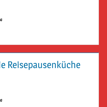
🥩
die Reisepausenküche
🥩