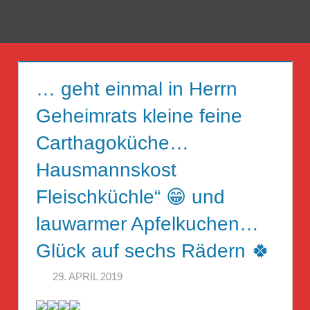
Zum
Inhalt
Menü
Reise
springen
Guckloch
… geht einmal in Herrn
–
Geheimrats kleine feine
Herr
Carthagoküche…
Geheimrat
Hausmannskost
auf
Fleischküchle“ 😁 und
Reisen
lauwarmer Apfelkuchen…
Glück auf sechs Rädern 🍀
29. APRIL 2019
HERR GEHEIMRAT