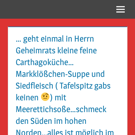
Zum
Inhalt
Menü
Reise
springen
Guckloch
… geht einmal in Herrn
–
Geheimrats kleine feine
Herr
Carthagoküche…
Geheimrat
Markklößchen-Suppe und
auf
Siedfleisch ( Tafelspitz gabs
Reisen
keinen
) mit
Meerettichsoße…schmeck
den Süden im hohen
Norden…alles ist möglich im