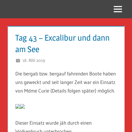
Zum
Inhalt
Menü
Reise
springen
Guckloch
Tag 43 – Excalibur und dann
–
am See
Herr
18. MAI 2019
HERR GEHEIMRAT
Geheimrat
Die bergab bzw. bergauf fahrenden Boote haben
auf
uns geweckt und seit langer Zeit war ein Einsatz
Reisen
von Mdme Curie (Details folgen später) möglich.
Dieser Einsatz wurde jäh durch einen
Wolkenbruch unterbrochen.