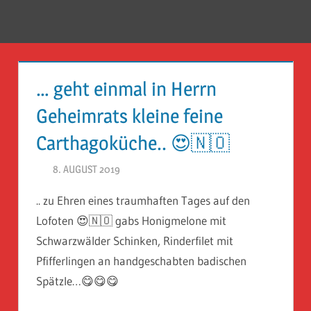
Zum
Inhalt
Menü
Reise
springen
Guckloch
… geht einmal in Herrn
–
Geheimrats kleine feine
Herr
Carthagoküche.. 😍🇳🇴
Geheimrat
8. AUGUST 2019
HERR GEHEIMRAT
auf
.. zu Ehren eines traumhaften Tages auf den
Reisen
Lofoten 😍🇳🇴 gabs Honigmelone mit
Schwarzwälder Schinken, Rinderfilet mit
Pfifferlingen an handgeschabten badischen
Spätzle…😋😋😋