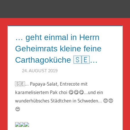
Zum
Inhalt
Menü
Reise
springen
Guckloch
… geht einmal in Herrn
–
Geheimrats kleine feine
Herr
Carthagoküche 🇸🇪…
Geheimrat
24. AUGUST 2019
HERR GEHEIMRAT
auf
🇸🇪… Papaya-Salat, Entrecote mit
Reisen
karamelisiertem Pak choi 😋😋😋…und ein
wunderhübsches Städtchen in Schweden… 😍😍
😍