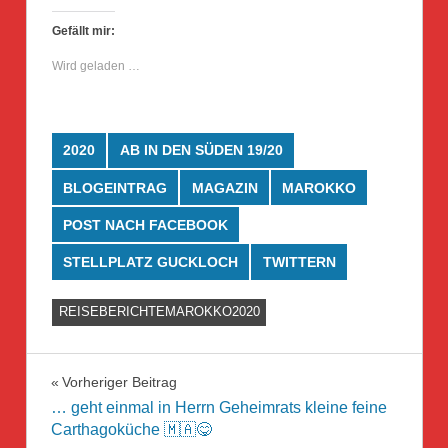
Gefällt mir:
Wird geladen …
2020
AB IN DEN SÜDEN 19/20
BLOGEINTRAG
MAGAZIN
MAROKKO
POST NACH FACEBOOK
STELLPLATZ GUCKLOCH
TWITTERN
REISEBERICHTEMAROKKO2020
Beitragsnavigation
Vorheriger Beitrag
… geht einmal in Herrn Geheimrats kleine feine
Carthagoküche 🇲🇦😋