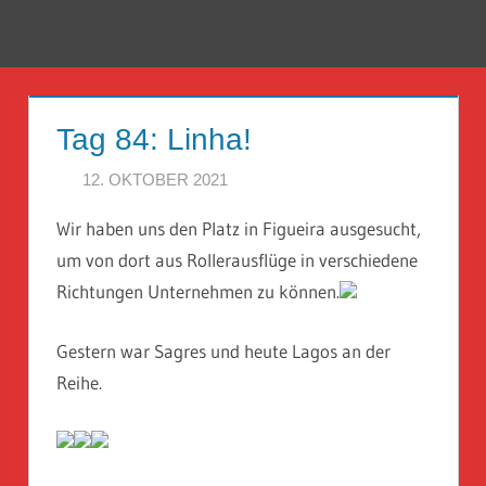
Zum
Inhalt
Menü
Reise
springen
Guckloch
Tag 84: Linha!
–
12. OKTOBER 2021
HERR GEHEIMRAT
Herr
Wir haben uns den Platz in Figueira ausgesucht,
Geheimrat
um von dort aus Rollerausflüge in verschiedene
auf
Richtungen Unternehmen zu können.
Reisen
Gestern war Sagres und heute Lagos an der
Reihe.