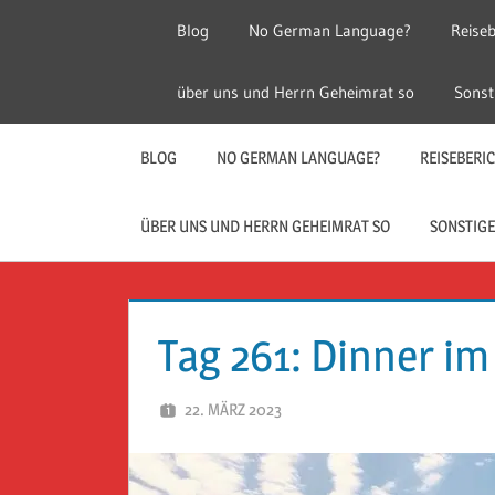
Zum
Blog
No German Language?
Reiseb
Inhalt
springen
Herr
Reise
über uns und Herrn Geheimrat so
Sonst
Geheimrat
auf
Guckloch
Reisen
BLOG
NO GERMAN LANGUAGE?
REISEBERI
–
ÜBER UNS UND HERRN GEHEIMRAT SO
SONSTIGE
Herr
Geheimrat
Tag 261: Dinner i
auf
22. MÄRZ 2023
HERR GEHEIMRAT
Reisen