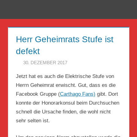
Zum
Inhalt
Menü
Reise
springen
Guckloch
Herr Geheimrats Stufe ist
–
defekt
Herr
30. DEZEMBER 2017
HERR GEHEIMRAT
Geheimrat
Jetzt hat es auch die Elektrische Stufe von
auf
Herrn Geheimrat erwischt. Gut, dass es die
Reisen
Facebook Gruppe (
Carthago Fans)
gibt. Dort
konnte der Honorarkonsul beim Durchsuchen
schnell die Ursache finden, die wohl nicht
sehr selten ist.