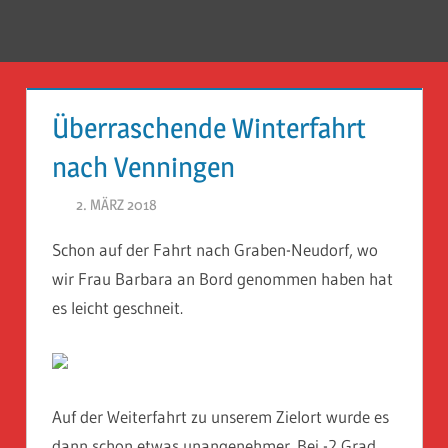
Zum
Inhalt
Menü
Reise
springen
Guckloch
Überraschende Winterfahrt
–
nach Venningen
Herr
2. MÄRZ 2018
HERR GEHEIMRAT
Geheimrat
Schon auf der Fahrt nach Graben-Neudorf, wo
auf
wir Frau Barbara an Bord genommen haben hat
Reisen
es leicht geschneit.
Auf der Weiterfahrt zu unserem Zielort wurde es
dann schon etwas unangenehmer. Bei -2 Grad