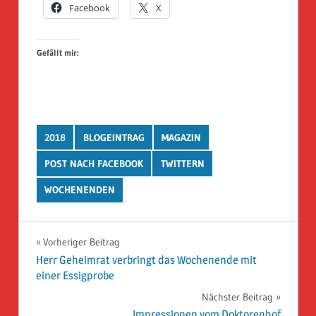
Facebook
X
Gefällt mir:
2018
BLOGEINTRAG
MAGAZIN
POST NACH FACEBOOK
TWITTERN
WOCHENENDEN
Beitragsnavigation
Vorheriger Beitrag
Herr Geheimrat verbringt das Wochenende mit
einer Essigprobe
Nächster Beitrag
Impressionen vom Doktorenhof