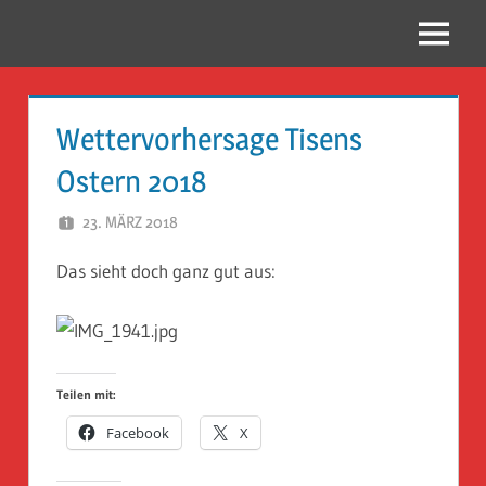
Zum
Inhalt
Menü
Reise
springen
Guckloch
Wettervorhersage Tisens
–
Ostern 2018
Herr
23. MÄRZ 2018
HERR GEHEIMRAT
Geheimrat
Das sieht doch ganz gut aus:
auf
Reisen
Teilen mit:
Facebook
X