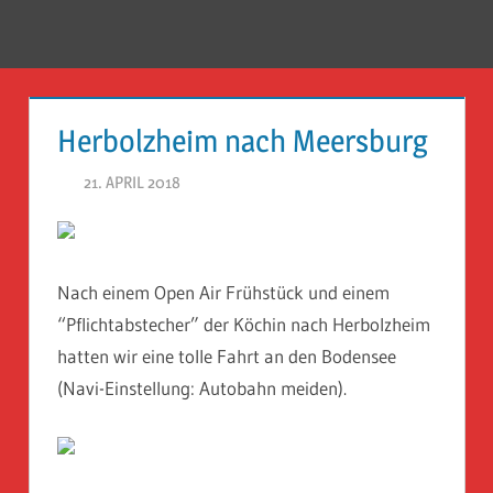
Zum
Inhalt
Menü
Reise
springen
Guckloch
Herbolzheim nach Meersburg
–
21. APRIL 2018
HERR GEHEIMRAT
Herr
Geheimrat
auf
Nach einem Open Air Frühstück und einem
“Pflichtabstecher” der Köchin nach Herbolzheim
Reisen
hatten wir eine tolle Fahrt an den Bodensee
(Navi-Einstellung: Autobahn meiden).