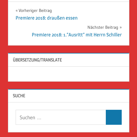
Beitragsnavigation
Vorheriger Beitrag
Premiere 2018: draußen essen
Nächster Beitrag
Premiere 2018: 1.“Ausritt“ mit Herrn Schiller
ÜBERSETZUNG/TRANSLATE
SUCHE
Suchen
Suchen
nach: