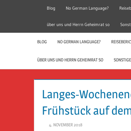
Zum
Blog
No German Language?
Reiseb
Inhalt
springen
Herr
Reise
über uns und Herrn Geheimrat so
Sonst
Geheimrat
auf
Guckloch
Reisen
BLOG
NO GERMAN LANGUAGE?
REISEBERI
–
ÜBER UNS UND HERRN GEHEIMRAT SO
SONSTIGE
Herr
Geheimrat
Langes-Wochenend
auf
Frühstück auf dem
Reisen
4. NOVEMBER 2018
HERR GEHEIMRAT