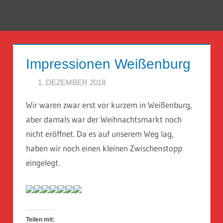
Zum
Inhalt
Menü
Reise
springen
Guckloch
Impressionen Weißenburg
–
1. DEZEMBER 2018
HERR GEHEIMRAT
Herr
Wir waren zwar erst vor kurzem in Weißenburg,
Geheimrat
aber damals war der Weihnachtsmarkt noch
auf
nicht eröffnet. Da es auf unserem Weg lag,
haben wir noch einen kleinen Zwischenstopp
Reisen
eingelegt.
Teilen mit: