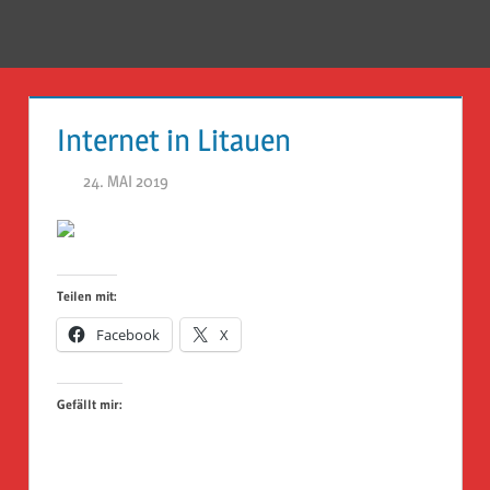
Zum
Inhalt
Menü
Reise
springen
Guckloch
Internet in Litauen
–
24. MAI 2019
HERR GEHEIMRAT
Herr
Geheimrat
auf
Teilen mit:
Reisen
Facebook
X
Gefällt mir: