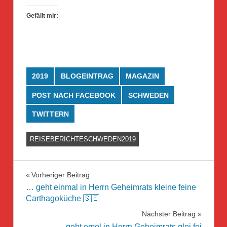
Gefällt mir:
2019
BLOGEINTRAG
MAGAZIN
POST NACH FACEBOOK
SCHWEDEN
TWITTERN
REISEBERICHTESCHWEDEN2019
Beitragsnavigation
Vorheriger Beitrag
… geht einmal in Herrn Geheimrats kleine feine
Carthagoküche 🇸🇪
Nächster Beitrag
… geht emol in Herrn Geheimrats gloi fei