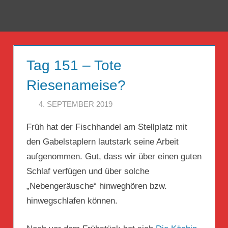
Zum
Inhalt
Menü
Reise
springen
Guckloch
Tag 151 – Tote
–
Riesenameise?
Herr
4. SEPTEMBER 2019
HERR GEHEIMRAT
Geheimrat
Früh hat der Fischhandel am Stellplatz mit
auf
den Gabelstaplern lautstark seine Arbeit
Reisen
aufgenommen. Gut, dass wir über einen guten
Schlaf verfügen und über solche
„Nebengeräusche“ hinweghören bzw.
hinwegschlafen können.