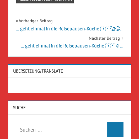
Beitragsnavigation
Vorheriger Beitrag
… geht einmal in die Reisepausen-Küche 🇩🇪🥰😋..
Nächster Beitrag
… geht einmal in die Reisepausen-Küche 🇩🇪☺️…
ÜBERSETZUNG/TRANSLATE
SUCHE
Suchen
Suchen
nach: