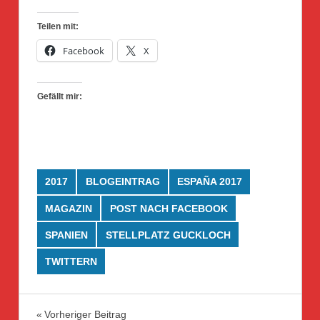
Teilen mit:
Facebook
X
Gefällt mir:
2017
BLOGEINTRAG
ESPAÑA 2017
MAGAZIN
POST NACH FACEBOOK
SPANIEN
STELLPLATZ GUCKLOCH
TWITTERN
Beitragsnavigation
Vorheriger Beitrag