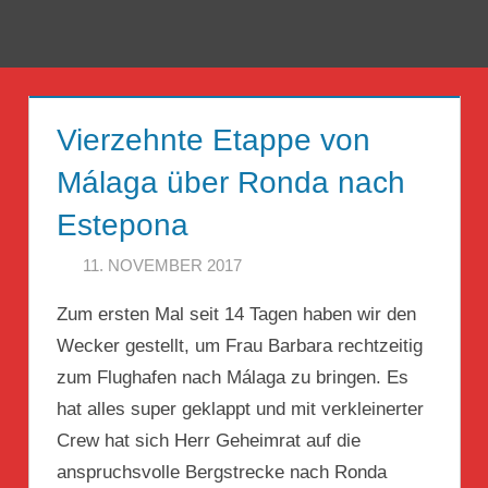
Zum
Inhalt
Menü
Reise
springen
Guckloch
Vierzehnte Etappe von
–
Málaga über Ronda nach
Herr
Estepona
Geheimrat
11. NOVEMBER 2017
HERR GEHEIMRAT
auf
Zum ersten Mal seit 14 Tagen haben wir den
Reisen
Wecker gestellt, um Frau Barbara rechtzeitig
zum Flughafen nach Málaga zu bringen. Es
hat alles super geklappt und mit verkleinerter
Crew hat sich Herr Geheimrat auf die
anspruchsvolle Bergstrecke nach Ronda