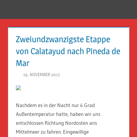
Zum
Inhalt
Menü
Reise
springen
Guckloch
Zweiundzwanzigste Etappe
–
von Calatayud nach Pineda de
Herr
Mar
Geheimrat
19. NOVEMBER 2017
HERR GEHEIMRAT
auf
Reisen
Nachdem es in der Nacht nur 4 Grad
Außentemperatur hatte, haben wir uns
entschlossen Richtung Nordosten ans
Mittelmeer zu fahren. Eingewillige