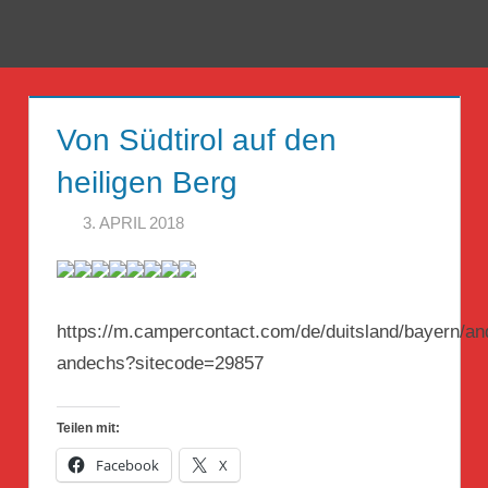
Zum
Inhalt
Menü
Reise
springen
Guckloch
Von Südtirol auf den
–
heiligen Berg
Herr
3. APRIL 2018
HERR GEHEIMRAT
Geheimrat
auf
Reisen
https://m.campercontact.com/de/duitsland/bayern/an
andechs?sitecode=29857
Teilen mit:
Facebook
X