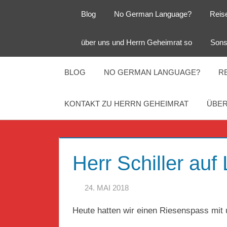
Zum
Blog
No German Language?
Reis
Inhalt
springen
Herr
Reise
über uns und Herrn Geheimrat so
Sons
Geheimrat
auf
Guckloch
Reisen
BLOG
NO GERMAN LANGUAGE?
R
–
KONTAKT ZU HERRN GEHEIMRAT
ÜBER
Herr
Geheimrat
Herr Schiller au
auf
24. MAI 2018
HERR GEHEIMRAT
Reisen
Heute hatten wir einen Riesenspass mi