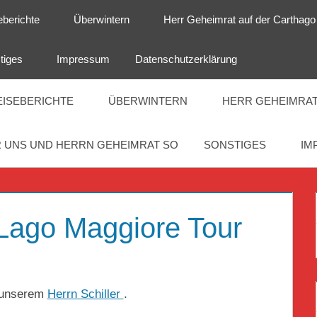
eberichte
Überwintern
Herr Geheimrat auf der Carthago
tiges
Impressum
Datenschutzerklärung
EISEBERICHTE
ÜBERWINTERN
HERR GEHEIMRAT
 UNS UND HERRN GEHEIMRAT SO
SONSTIGES
IM
f Lago Maggiore Tour
t unserem
Herrn Schiller
.