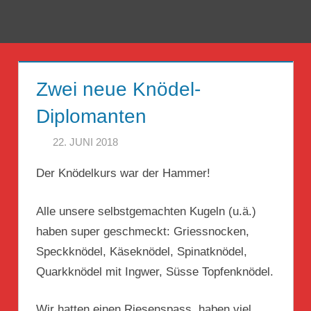
Zum
Inhalt
Menü
Reise
springen
Guckloch
Zwei neue Knödel-
–
Diplomanten
Herr
22. JUNI 2018
HERR GEHEIMRAT
Geheimrat
Der Knödelkurs war der Hammer!
auf
Reisen
Alle unsere selbstgemachten Kugeln (u.ä.)
haben super geschmeckt: Griessnocken,
Speckknödel, Käseknödel, Spinatknödel,
Quarkknödel mit Ingwer, Süsse Topfenknödel.
Wir hatten einen Riesenspass, haben viel