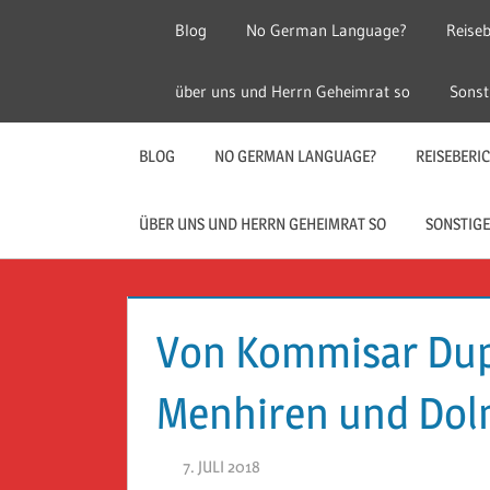
Zum
Blog
No German Language?
Reiseb
Inhalt
springen
Herr
Reise
über uns und Herrn Geheimrat so
Sonst
Geheimrat
auf
Guckloch
Reisen
BLOG
NO GERMAN LANGUAGE?
REISEBERI
–
ÜBER UNS UND HERRN GEHEIMRAT SO
SONSTIGE
Herr
Geheimrat
Von Kommisar Dupi
auf
Menhiren und Do
Reisen
7. JULI 2018
HERR GEHEIMRAT