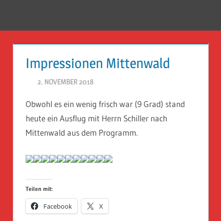
Zum
Inhalt
Menü
Reise
springen
Guckloch
Impressionen Mittenwald
–
2. NOVEMBER 2018
HERR GEHEIMRAT
Herr
Obwohl es ein wenig frisch war (9 Grad) stand
Geheimrat
heute ein Ausflug mit Herrn Schiller nach
auf
Mittenwald aus dem Programm.
Reisen
Teilen mit:
Facebook
X