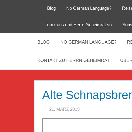
Zum
Blog
No German Language?
Reis
Inhalt
springen
Herr
Reise
über uns und Herrn Geheimrat so
Sons
Geheimrat
auf
Guckloch
Reisen
BLOG
NO GERMAN LANGUAGE?
R
–
KONTAKT ZU HERRN GEHEIMRAT
ÜBER
Herr
Geheimrat
Alte Schnapsbren
auf
21. MÄRZ 2019
HERR GEHEIMRA
Reisen