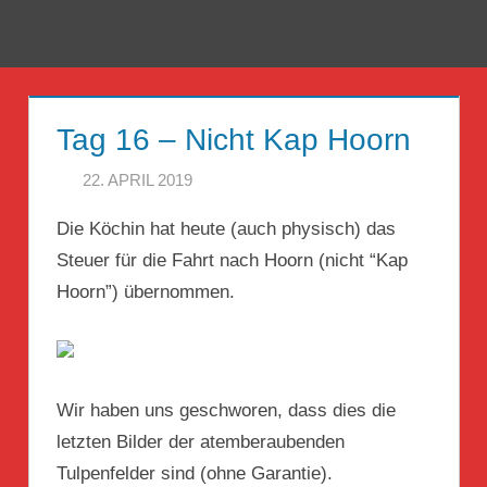
Zum
Inhalt
Menü
Reise
springen
Guckloch
Tag 16 – Nicht Kap Hoorn
–
22. APRIL 2019
HERR GEHEIMRAT
Herr
Die Köchin hat heute (auch physisch) das
Geheimrat
Steuer für die Fahrt nach Hoorn (nicht “Kap
auf
Hoorn”) übernommen.
Reisen
Wir haben uns geschworen, dass dies die
letzten Bilder der atemberaubenden
Tulpenfelder sind (ohne Garantie).