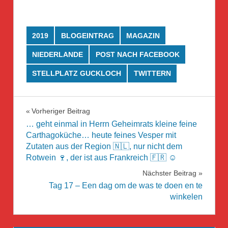
2019
BLOGEINTRAG
MAGAZIN
NIEDERLANDE
POST NACH FACEBOOK
STELLPLATZ GUCKLOCH
TWITTERN
Beitragsnavigation
Vorheriger Beitrag
… geht einmal in Herrn Geheimrats kleine feine
Carthagoküche… heute feines Vesper mit
Zutaten aus der Region 🇳🇱, nur nicht dem
Rotwein 🍷, der ist aus Frankreich 🇫🇷 ☺️
Nächster Beitrag
Tag 17 – Een dag om de was te doen en te
winkelen