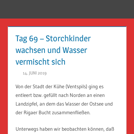
Zum
Inhalt
Menü
Reise
springen
Guckloch
Tag 69 – Storchkinder
–
wachsen und Wasser
Herr
vermischt sich
Geheimrat
14. JUNI 2019
HERR GEHEIMRAT
auf
Von der Stadt der Kühe (Ventspils) ging es
Reisen
entleert bzw. gefüllt nach Norden an einen
Landzipfel, an dem das Wasser der Ostsee und
der Rigaer Bucht zusammenfließen.
Unterwegs haben wir beobachten können, daß