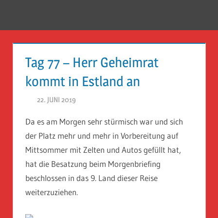
Zum
Inhalt
Menü
Reise
springen
Guckloch
Tag 77 – Herr Geheimrat
–
kommt in Estland an
Herr
22. JUNI 2019
HERR GEHEIMRAT
Geheimrat
Da es am Morgen sehr stürmisch war und sich
auf
der Platz mehr und mehr in Vorbereitung auf
Reisen
Mittsommer mit Zelten und Autos gefüllt hat,
hat die Besatzung beim Morgenbriefing
beschlossen in das 9. Land dieser Reise
weiterzuziehen.