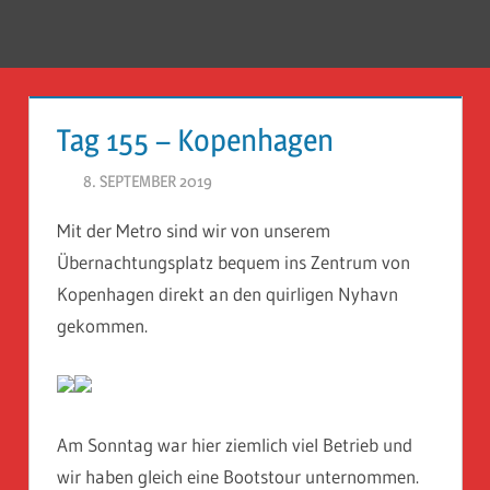
Zum
Inhalt
Menü
Reise
springen
Guckloch
Tag 155 – Kopenhagen
–
8. SEPTEMBER 2019
HERR GEHEIMRAT
Herr
Mit der Metro sind wir von unserem
Geheimrat
Übernachtungsplatz bequem ins Zentrum von
auf
Kopenhagen direkt an den quirligen Nyhavn
gekommen.
Reisen
Am Sonntag war hier ziemlich viel Betrieb und
wir haben gleich eine Bootstour unternommen.