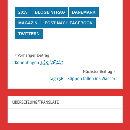
2019
BLOGEINTRAG
DÄNEMARK
MAGAZIN
POST NACH FACEBOOK
TWITTERN
Beitragsnavigation
Vorheriger Beitrag
Kopenhagen 🇩🇰🥰🥰🥰
Nächster Beitrag
Tag 156 – Klippen fallen ins Wasser
ÜBERSETZUNG/TRANSLATE