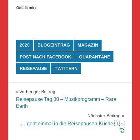
Gefällt mir:
2020
BLOGEINTRAG
MAGAZIN
POST NACH FACEBOOK
QUARANTÄNE
REISEPAUSE
TWITTERN
Beitragsnavigation
Vorheriger Beitrag
Reisepause Tag 30 – Musikprogramm – Rare
Earth
Nächster Beitrag
… geht einmal in die Reisepausen-Küche 🇩🇪
🥰