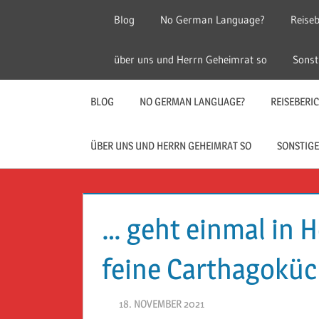
Zum
Blog
No German Language?
Reiseb
Inhalt
springen
Herr
Reise
über uns und Herrn Geheimrat so
Sonst
Geheimrat
auf
Guckloch
Reisen
BLOG
NO GERMAN LANGUAGE?
REISEBERI
–
ÜBER UNS UND HERRN GEHEIMRAT SO
SONSTIGE
Herr
Geheimrat
… geht einmal in 
auf
feine Carthagokü
Reisen
18. NOVEMBER 2021
HERR GEHEIMRAT