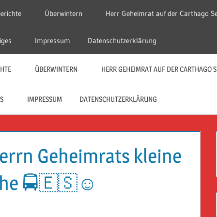
erichte
Überwintern
Herr Geheimrat auf der Carthago Se
iges
Impressum
Datenschutzerklärung
CHTE
ÜBERWINTERN
HERR GEHEIMRAT AUF DER CARTHAGO S
S
IMPRESSUM
DATENSCHUTZERKLÄRUNG
Herrn Geheimrats kleine
che 🚍🇪🇸☺️