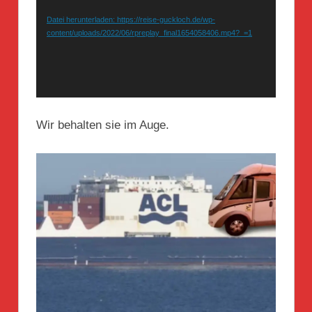
Datei herunterladen: https://reise-guckloch.de/wp-
content/uploads/2022/06/rpreplay_final1654058406.mp4?_=1
Wir behalten sie im Auge.