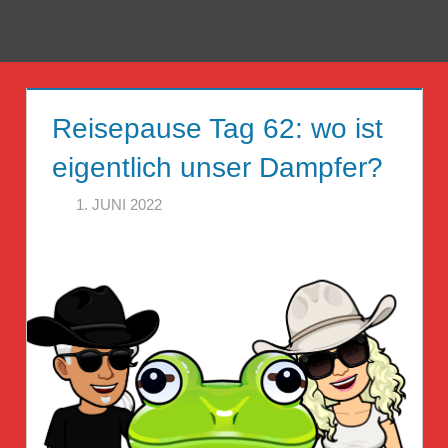
Zum
Inhalt
Menü
Reise
springen
Guckloch
Reisepause Tag 62: wo ist
–
eigentlich unser Dampfer?
Herr
1. JUNI 2022
HERR GEHEIMRAT
Geheimrat
auf
Reisen