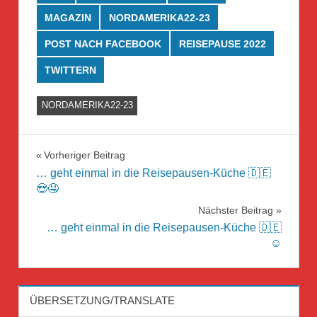
MAGAZIN
NORDAMERIKA22-23
POST NACH FACEBOOK
REISEPAUSE 2022
TWITTERN
NORDAMERIKA22-23
Beitragsnavigation
Vorheriger Beitrag
… geht einmal in die Reisepausen-Küche 🇩🇪
😍🤤
Nächster Beitrag
… geht einmal in die Reisepausen-Küche 🇩🇪
☺️
ÜBERSETZUNG/TRANSLATE