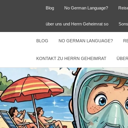
Zum
Blog
No German Language?
Reis
Inhalt
springen
Herr
Reise
über uns und Herrn Geheimrat so
Sons
Geheimrat
auf
Guckloch
Reisen
BLOG
NO GERMAN LANGUAGE?
R
–
KONTAKT ZU HERRN GEHEIMRAT
ÜBER
Herr
Geheimrat
auf
Reisen