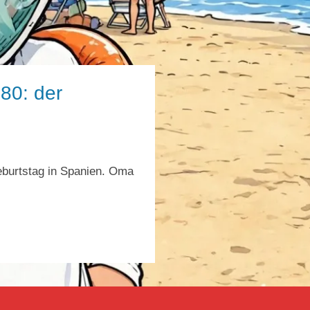
80: der
AT
eburtstag in Spanien. Oma