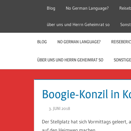
Zum
Blog
No German Language?
Reiseb
Inhalt
springen
Herr
Reise
über uns und Herrn Geheimrat so
Sonst
Geheimrat
auf
Guckloch
Reisen
BLOG
NO GERMAN LANGUAGE?
REISEBERI
–
ÜBER UNS UND HERRN GEHEIMRAT SO
SONSTIGE
Herr
Geheimrat
Boogie-Konzil in 
auf
3. JUNI 2018
HERR GEHEIMRAT
Reisen
Der Stellplatz hat sich Vormittags geleert,
auf den Heimweg machen.