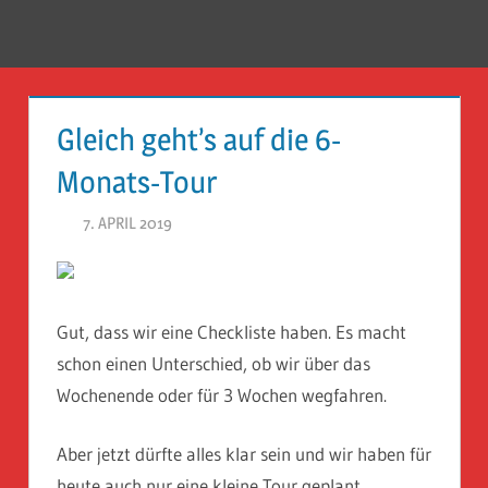
Zum
Inhalt
Menü
Reise
springen
Guckloch
Gleich geht’s auf die 6-
–
Monats-Tour
Herr
7. APRIL 2019
HERR GEHEIMRAT
Geheimrat
auf
Reisen
Gut, dass wir eine Checkliste haben. Es macht
schon einen Unterschied, ob wir über das
Wochenende oder für 3 Wochen wegfahren.
Aber jetzt dürfte alles klar sein und wir haben für
heute auch nur eine kleine Tour geplant.