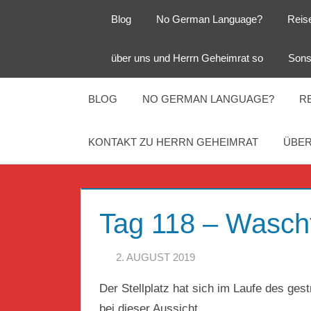
Zum
Blog
No German Language?
Reis
Inhalt
springen
Herr
Reise
über uns und Herrn Geheimrat so
Sons
Geheimrat
auf
Guckloch
Reisen
BLOG
NO GERMAN LANGUAGE?
R
–
KONTAKT ZU HERRN GEHEIMRAT
ÜBER
Herr
Geheimrat
Tag 118 – Wasch
auf
2. AUGUST 2019
HERR GEHEIMR
Reisen
Der Stellplatz hat sich im Laufe des ge
bei dieser Aussicht.