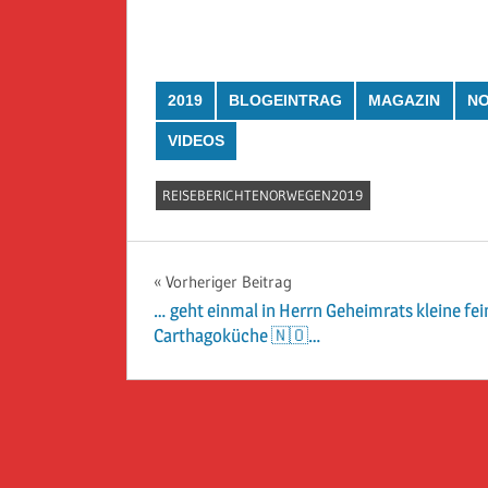
2019
BLOGEINTRAG
MAGAZIN
N
VIDEOS
REISEBERICHTENORWEGEN2019
Beitragsnavigation
Vorheriger Beitrag
… geht einmal in Herrn Geheimrats kleine fei
Carthagoküche 🇳🇴…