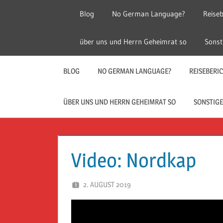
Zum
Blog
No German Language?
Reiseb
Inhalt
springen
Herr
Reise
über uns und Herrn Geheimrat so
Sonst
Geheimrat
auf
Guckloch
Reisen
BLOG
NO GERMAN LANGUAGE?
REISEBERI
–
ÜBER UNS UND HERRN GEHEIMRAT SO
SONSTIGE
Herr
Geheimrat
Video: Nordkap
auf
2. AUGUST 2019
HERR GEHEIMRAT
Reisen