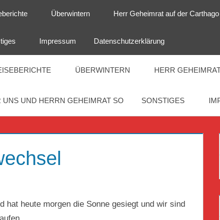
eberichte
Überwintern
Herr Geheimrat auf der Carthago
tiges
Impressum
Datenschutzerklärung
EISEBERICHTE
ÜBERWINTERN
HERR GEHEIMRAT
 UNS UND HERRN GEHEIMRAT SO
SONSTIGES
IM
wechsel
RAT
d hat heute morgen die Sonne gesiegt und wir sind
aufen.