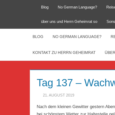
Zum
Blog
No German Language?
Reis
Inhalt
springen
Herr
Reise
über uns und Herrn Geheimrat so
Sons
Geheimrat
auf
Guckloch
Reisen
BLOG
NO GERMAN LANGUAGE?
R
–
KONTAKT ZU HERRN GEHEIMRAT
ÜBER
Herr
Geheimrat
Tag 137 – Wach
auf
21. AUGUST 2019
HERR GEHEIM
Reisen
Nach dem kleinen Gewitter gestern Aben
bei schönstem Wetter zur Haltestelle gel