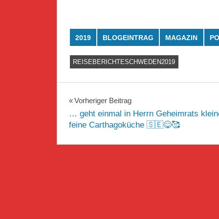
2019
BLOGEINTRAG
MAGAZIN
PO
REISEBERICHTESCHWEDEN2019
Beitragsnavigation
Vorheriger Beitrag
… geht einmal in Herrn Geheimrats klein
feine Carthagoküche 🇸🇪😋🥰